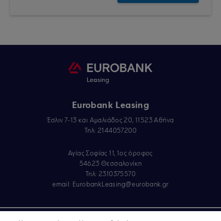
Eurobank Leasing
Έσλιν 7-13 και Αμαλιάδος 20, 11523 Αθήνα
Τηλ: 2144057200
Αγίας Σοφίας 11, 1ος όροφος
54623 Θεσσαλονίκη
Τηλ: 2310375570
email:
EurobankLeasing@eurobank.gr