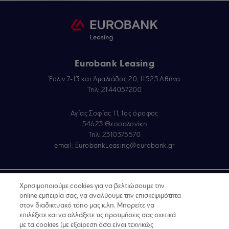
Eurobank Leasing
Έσλιν 7-13 και Αμαλιάδος 20, 11523 Αθήνα
Τηλ: 2144057200
Αγίας Σοφίας 11, 1ος όροφος
54623 Θεσσαλονίκη
Τηλ: 2310375570
email:
EurobankLeasing@eurobank.gr
Copyright © 2019
Χρησιμοποιούμε cookies για να βελτιώσουμε την
online εμπειρία σας, να αναλύουμε την επισκεψιμότητα
Όροι Χρήσης
στον διαδικτυακό τόπο μας κ.λπ. Μπορείτε να
επιλέξετε και να αλλάξετε τις προτιμήσεις σας σχετικά
Προσωπικά δεδομένα στον Διαδικτυακό Τόπο
με τα cookies (με εξαίρεση όσα είναι τεχνικώς