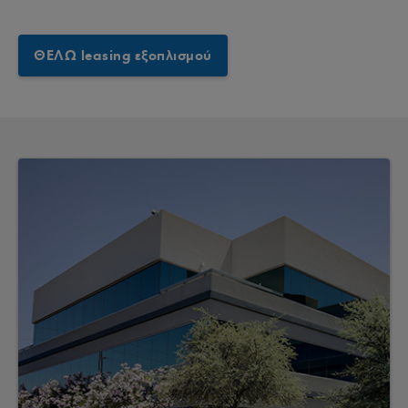
ΘΕΛΩ leasing εξοπλισμού