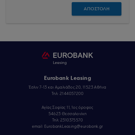
Eurobank Leasing
Έσλιν 7-13 και Αμαλιάδος 20, 11523 Αθήνα
Τηλ: 2144057200
Αγίας Σοφίας 11, 1ος όροφος
54623 Θεσσαλονίκη
Τηλ: 2310375570
email:
EurobankLeasing@eurobank.gr