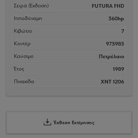
FUTURA FHD
Σειρά (Έκδοση)
360hp
Ιπποδύναμη
7
Κιβώτιο
975985
Κοντέρ
Πετρέλαιο
Καύσιμο
1989
Έτος
XNT 1206
Πινακίδα
Έκθεση Εκτίμησης