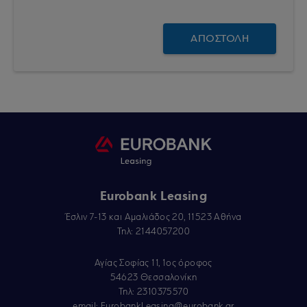
Eurobank Leasing
Έσλιν 7-13 και Αμαλιάδος 20, 11523 Αθήνα
Τηλ: 2144057200
Αγίας Σοφίας 11, 1ος όροφος
54623 Θεσσαλονίκη
Τηλ: 2310375570
email:
EurobankLeasing@eurobank.gr