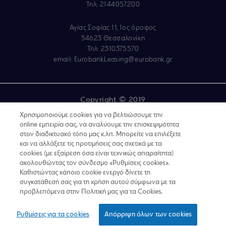
Τηλ: 2144057200
Αγίας Σοφίας 11, 1ος όροφος
54623 Θεσσαλονίκη
Τηλ: 2310375570
email:
EurobankLeasing@eurobank.gr
Copyright © 2019
Χρησιμοποιούμε cookies για να βελτιώσουμε την
Όροι Χρήσης
online εμπειρία σας, να αναλύουμε την επισκεψιμότητα
Προσωπικά δεδομένα στον Διαδικτυακό Τόπο
στον διαδικτυακό τόπο μας κ.λπ. Μπορείτε να επιλέξετε
και να αλλάξετε τις προτιμήσεις σας σχετικά με τα
GDPR - Προσωπικά Δεδομένα
cookies (με εξαίρεση όσα είναι τεχνικώς απαραίτητα)
ακολουθώντας τον σύνδεσμο «Ρυθμίσεις cookies».
Πολιτική Cookies
Καθιστώντας κάποιο cookie ενεργό δίνετε τη
συγκατάθεσή σας για τη χρήση αυτού σύμφωνα με τα
Κώδικας Δεοντολογίας Ν.4224/2013
προβλεπόμενα στην Πολιτική μας για τα Cookies.
Για να υποβάλετε παράπονο
Ρυθμίσεις για τα cookies
Απόρριψη όλων των cookies