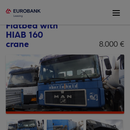
MAN 18.272
Flatbed with
HIAB 160
crane
8.000 €