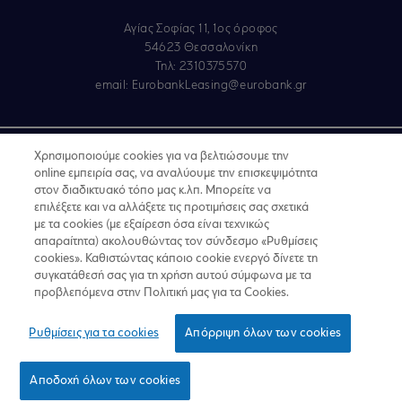
Αγίας Σοφίας 11, 1ος όροφος
54623 Θεσσαλονίκη
Τηλ: 2310375570
email:
EurobankLeasing@eurobank.gr
Copyright © 2019
Χρησιμοποιούμε cookies για να βελτιώσουμε την
online εμπειρία σας, να αναλύουμε την επισκεψιμότητα
Όροι Χρήσης
στον διαδικτυακό τόπο μας κ.λπ. Μπορείτε να
επιλέξετε και να αλλάξετε τις προτιμήσεις σας σχετικά
Προσωπικά δεδομένα στον Διαδικτυακό Τόπο
με τα cookies (με εξαίρεση όσα είναι τεχνικώς
απαραίτητα) ακολουθώντας τον σύνδεσμο «Ρυθμίσεις
GDPR - Προσωπικά Δεδομένα
cookies». Καθιστώντας κάποιο cookie ενεργό δίνετε τη
συγκατάθεσή σας για τη χρήση αυτού σύμφωνα με τα
Πολιτική Cookies
προβλεπόμενα στην Πολιτική μας για τα Cookies.
Κώδικας Δεοντολογίας Ν.4224/2013
Ρυθμίσεις για τα cookies
Απόρριψη όλων των cookies
Για να υποβάλετε παράπονο
Αποδοχή όλων των cookies
Εκδήλωση Ενδιαφέροντος