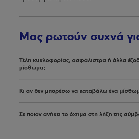
Μας ρωτούν συχνά γι
Τέλη κυκλοφορίας, ασφάλιστρα ή άλλα έξο
μίσθωμα;
Όχι. Το μίσθωμα που καταβάλλετε αποπλη
Κι αν δεν μπορέσω να καταβάλω ένα μίσθω
Όλα τα άλλα έξοδα χρήσης του οχήματος
ασφάλιστρα, σέρβις ή πρόστιμα, τα πληρώ
Χρεώνεστε με τόκους υπερημερίας για το 
Σε ποιον ανήκει το όχημα στη λήξη της σύμβ
Σε εσάς, εφόσον καταβάλετε ένα συμβο
Διαφορετικά η κυριότητα του οχήματος π