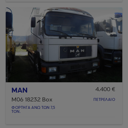
MAN
4.400 €
M06 18232 Box
ΠΕΤΡΕΛΑΙΟ
ΦΟΡΤΗΓA AΝΩ ΤΩΝ 7,5
ΤΟΝ.