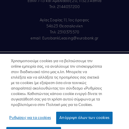
Έσλιν 7-13 και Αμαλιάδος 20, 11523 Αθήνα
Τηλ: 2144057200
Αγίας Σοφίας 11, 1ος όροφος
54623 Θεσσαλονίκη
Τηλ: 2310375570
email:
EurobankLeasing@eurobank.gr
Copyright © 2019
Χρησιμοποιούμε cookies για να βελτιώσουμε την
online εμπειρία σας, να αναλύουμε την επισκεψιμότητα
Όροι Χρήσης
στον διαδικτυακό τόπο μας κ.λπ. Μπορείτε να
επιλέξετε και να αλλάξετε τις προτιμήσεις σας σχετικά
Προσωπικά δεδομένα στον Διαδικτυακό Τόπο
με τα cookies (με εξαίρεση όσα είναι τεχνικώς
απαραίτητα) ακολουθώντας τον σύνδεσμο «Ρυθμίσεις
GDPR - Προσωπικά Δεδομένα
cookies». Καθιστώντας κάποιο cookie ενεργό δίνετε τη
συγκατάθεσή σας για τη χρήση αυτού σύμφωνα με τα
Πολιτική Cookies
προβλεπόμενα στην Πολιτική μας για τα Cookies.
Κώδικας Δεοντολογίας Ν.4224/2013
Ρυθμίσεις για τα cookies
Απόρριψη όλων των cookies
Για να υποβάλετε παράπονο