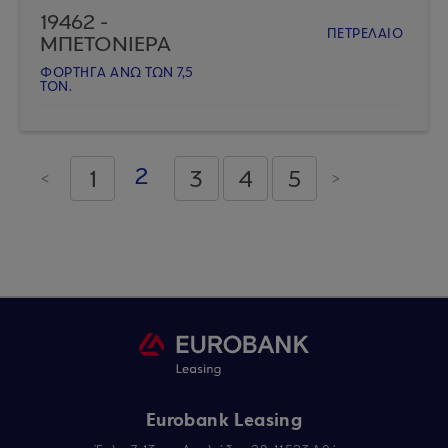
19462 -
ΠΕΤΡΕΛΑΙΟ
ΜΠΕΤΟΝΙΕΡΑ
ΦΟΡΤΗΓA AΝΩ ΤΩΝ 7,5
ΤΟΝ.
2
1
3
4
5
<
>
Σελίδες
Eurobank Leasing