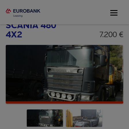
Scania
SCANIA 480
4X2
7.200 €