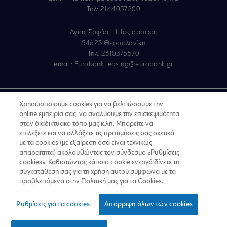
Τηλ: 2144057200
Αγίας Σοφίας 11, 1ος όροφος
54623 Θεσσαλονίκη
Τηλ: 2310375570
email:
EurobankLeasing@eurobank.gr
Copyright © 2019
Χρησιμοποιούμε cookies για να βελτιώσουμε την
online εμπειρία σας, να αναλύουμε την επισκεψιμότητα
Όροι Χρήσης
στον διαδικτυακό τόπο μας κ.λπ. Μπορείτε να
επιλέξετε και να αλλάξετε τις προτιμήσεις σας σχετικά
Προσωπικά δεδομένα στον Διαδικτυακό Τόπο
με τα cookies (με εξαίρεση όσα είναι τεχνικώς
απαραίτητα) ακολουθώντας τον σύνδεσμο «Ρυθμίσεις
GDPR - Προσωπικά Δεδομένα
cookies». Καθιστώντας κάποιο cookie ενεργό δίνετε τη
συγκατάθεσή σας για τη χρήση αυτού σύμφωνα με τα
Πολιτική Cookies
προβλεπόμενα στην Πολιτική μας για τα Cookies.
Κώδικας Δεοντολογίας Ν.4224/2013
Ρυθμίσεις για τα cookies
Απόρριψη όλων των cookies
Για να υποβάλετε παράπονο