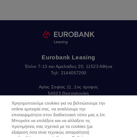
Eurobank Leasing
Έσλιν 7-13 και Αμαλιάδος 20, 11523 Αθήνα
Τηλ: 2144057200
Αγίας Σοφίας 11, 1ος όροφος
54623 Θεσσαλονίκη
Τηλ: 2310375570
Χρησιμοποιούμε cookies για να βελτιώσουμε την
email:
EurobankLeasing@eurobank.gr
online εμπειρία σας, να αναλύουμε την
επισκεψιμότητα στον διαδικτυακό τόπο μας κ.λπ.
Μπορείτε να επιλέξετε και να αλλάξετε τις
προτιμήσεις σας σχετικά με τα cookies (με
Copyright © 2019
εξαίρεση όσα είναι τεχνικώς απαραίτητα)