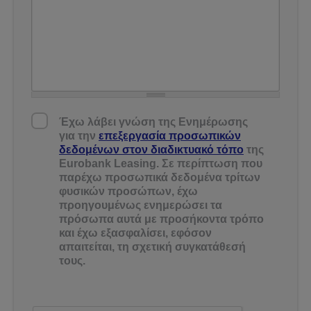
Έλαβα γνώση της Ενημέρωσης Προστασίας
Έχω λάβει γνώση της Ενημέρωσης
Δεδομένων
*
για την
επεξεργασία προσωπικών
δεδομένων στον διαδικτυακό τόπο
της
Eurobank Leasing. Σε περίπτωση που
παρέχω προσωπικά δεδομένα τρίτων
φυσικών προσώπων, έχω
προηγουμένως ενημερώσει τα
πρόσωπα αυτά με προσήκοντα τρόπο
και έχω εξασφαλίσει, εφόσον
απαιτείται, τη σχετική συγκατάθεσή
τους.