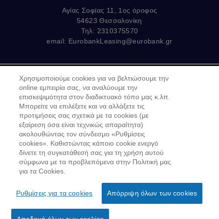
Αγίας Σοφίας 11, 1ος όροφος
54623 Θεσσαλονίκη
Τηλ: 2310375570
email:
EurobankLeasing@eurobank.gr
Χρησιμοποιούμε cookies για να βελτιώσουμε την
Copyright © 2019
online εμπειρία σας, να αναλύουμε την
Όροι Χρήσης
επισκεψιμότητα στον διαδικτυακό τόπο μας κ.λπ.
Μπορείτε να επιλέξετε και να αλλάξετε τις
Προσωπικά δεδομένα στον Διαδικτυακό Τόπο
προτιμήσεις σας σχετικά με τα cookies (με
εξαίρεση όσα είναι τεχνικώς απαραίτητα)
GDPR - Προσωπικά Δεδομένα
ακολουθώντας τον σύνδεσμο «Ρυθμίσεις
cookies». Καθιστώντας κάποιο cookie ενεργό
Πολιτική Cookies
δίνετε τη συγκατάθεσή σας για τη χρήση αυτού
σύμφωνα με τα προβλεπόμενα στην Πολιτική μας
Κώδικας Δεοντολογίας Ν.4224/2013
για τα Cookies.
Για να υποβάλετε παράπονο
Ρυθμίσεις για τα cookies
Απόρριψη όλων των cookies