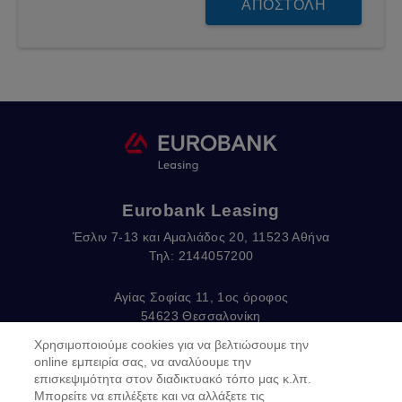
Eurobank Leasing
Έσλιν 7-13 και Αμαλιάδος 20, 11523 Αθήνα
Τηλ: 2144057200
Αγίας Σοφίας 11, 1ος όροφος
54623 Θεσσαλονίκη
Τηλ: 2310375570
Χρησιμοποιούμε cookies για να βελτιώσουμε την
email:
EurobankLeasing@eurobank.gr
online εμπειρία σας, να αναλύουμε την
επισκεψιμότητα στον διαδικτυακό τόπο μας κ.λπ.
Μπορείτε να επιλέξετε και να αλλάξετε τις