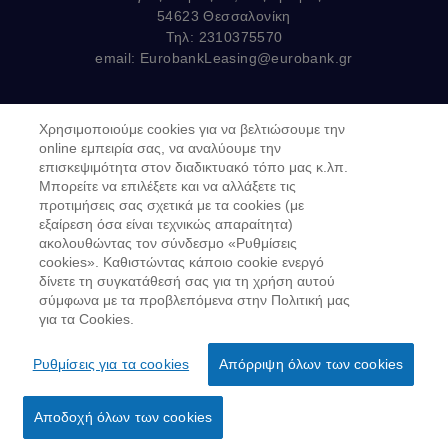
54623 Θεσσαλονίκη
Τηλ: 2310375570
email:
EurobankLeasing@eurobank.gr
Χρησιμοποιούμε cookies για να βελτιώσουμε την
Copyright © 2019
online εμπειρία σας, να αναλύουμε την
επισκεψιμότητα στον διαδικτυακό τόπο μας κ.λπ.
Όροι Χρήσης
Μπορείτε να επιλέξετε και να αλλάξετε τις
προτιμήσεις σας σχετικά με τα cookies (με
Προσωπικά δεδομένα στον Διαδικτυακό Τόπο
εξαίρεση όσα είναι τεχνικώς απαραίτητα)
GDPR - Προσωπικά Δεδομένα
ακολουθώντας τον σύνδεσμο «Ρυθμίσεις
cookies». Καθιστώντας κάποιο cookie ενεργό
Πολιτική Cookies
δίνετε τη συγκατάθεσή σας για τη χρήση αυτού
σύμφωνα με τα προβλεπόμενα στην Πολιτική μας
Κώδικας Δεοντολογίας Ν.4224/2013
για τα Cookies.
Για να υποβάλετε παράπονο
Ρυθμίσεις για τα cookies
Απόρριψη όλων των cookies
Αποδοχή όλων των cookies
Εκδήλωση Ενδιαφέροντος