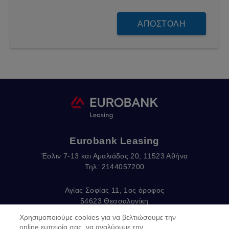
Eurobank Leasing
Έσλιν 7-13 και Αμαλιάδος 20, 11523 Αθήνα
Τηλ: 2144057200
Αγίας Σοφίας 11, 1ος όροφος
54623 Θεσσαλονίκη
Τηλ: 2310375570
Χρησιμοποιούμε cookies για να βελτιώσουμε την
email:
EurobankLeasing@eurobank.gr
online εμπειρία σας, να αναλύουμε την