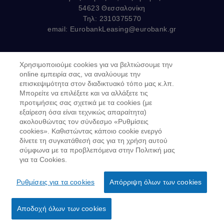
54623 Θεσσαλονίκη
Τηλ: 2310375570
email:
EurobankLeasing@eurobank.gr
Χρησιμοποιούμε cookies για να βελτιώσουμε την
Copyright © 2019
online εμπειρία σας, να αναλύουμε την
επισκεψιμότητα στον διαδικτυακό τόπο μας κ.λπ.
Όροι Χρήσης
Μπορείτε να επιλέξετε και να αλλάξετε τις
προτιμήσεις σας σχετικά με τα cookies (με
Προσωπικά δεδομένα στον Διαδικτυακό Τόπο
εξαίρεση όσα είναι τεχνικώς απαραίτητα)
GDPR - Προσωπικά Δεδομένα
ακολουθώντας τον σύνδεσμο «Ρυθμίσεις
cookies». Καθιστώντας κάποιο cookie ενεργό
Πολιτική Cookies
δίνετε τη συγκατάθεσή σας για τη χρήση αυτού
σύμφωνα με τα προβλεπόμενα στην Πολιτική μας
Κώδικας Δεοντολογίας Ν.4224/2013
για τα Cookies.
Για να υποβάλετε παράπονο
Ρυθμίσεις για τα cookies
Απόρριψη όλων των cookies
Αποδοχή όλων των cookies
Εκδήλωση Ενδιαφέροντος