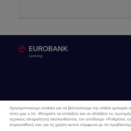
Χρησιμοποιούμε cookies για να βελτιώσουμε την online εμπειρία 
τόπο μας κ.λπ. Μπορείτε να επιλέξετε και να αλλάξετε τις προτιμήσ
Copyright ©
τεχνικώς απαραίτητα) ακολουθώντας τον σύνδεσμο «Ρυθμίσεις coo
Όροι
Προσωπικ
συγκατάθεσή σας για τη χρήση αυτού σύμφωνα με τα προβλεπόμεν
2019
Χρήσης
Διαδικτυα