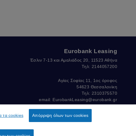
Eurobank Leasing
Έσλιν 7-13 και Αμαλιάδος 20, 11523 Αθήνα
Τηλ: 2144057200
Αγίας Σοφίας 11, 1ος όροφος
54623 Θεσσαλονίκη
Τηλ: 2310375570
email:
EurobankLeasing@eurobank.gr
α τα cookies
Απόρριψη όλων των cookies
οντολογίας
Για να υποβάλετε
3
παράπονο
ων των cookies