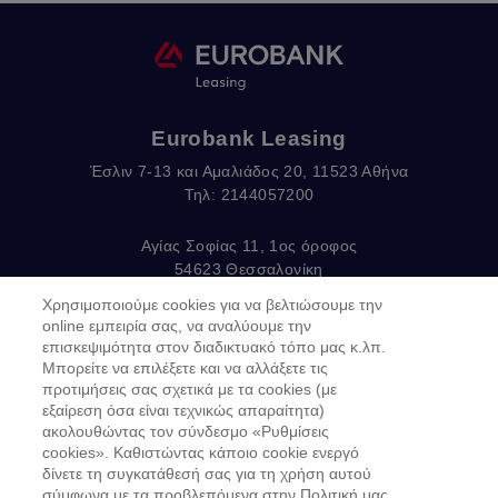
Eurobank Leasing
Έσλιν 7-13 και Αμαλιάδος 20, 11523 Αθήνα
Τηλ: 2144057200
Αγίας Σοφίας 11, 1ος όροφος
54623 Θεσσαλονίκη
Τηλ: 2310375570
Χρησιμοποιούμε cookies για να βελτιώσουμε την
email:
EurobankLeasing@eurobank.gr
online εμπειρία σας, να αναλύουμε την
επισκεψιμότητα στον διαδικτυακό τόπο μας κ.λπ.
Μπορείτε να επιλέξετε και να αλλάξετε τις
προτιμήσεις σας σχετικά με τα cookies (με
Copyright © 2019
εξαίρεση όσα είναι τεχνικώς απαραίτητα)
ακολουθώντας τον σύνδεσμο «Ρυθμίσεις
Όροι Χρήσης
cookies». Καθιστώντας κάποιο cookie ενεργό
δίνετε τη συγκατάθεσή σας για τη χρήση αυτού
Προσωπικά δεδομένα στον Διαδικτυακό Τόπο
σύμφωνα με τα προβλεπόμενα στην Πολιτική μας