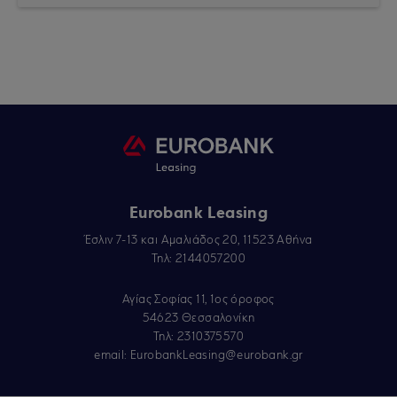
Eurobank Leasing
Έσλιν 7-13 και Αμαλιάδος 20, 11523 Αθήνα
Τηλ: 2144057200
Αγίας Σοφίας 11, 1ος όροφος
54623 Θεσσαλονίκη
Τηλ: 2310375570
email:
EurobankLeasing@eurobank.gr