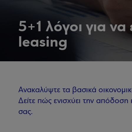
5+1 λόγοι για να 
leasing
Ανακαλύψτε τα βασικά οικονομικ
Δείτε πώς ενισχύει την απόδοση 
σας.